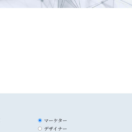
種
マーケター
デザイナー